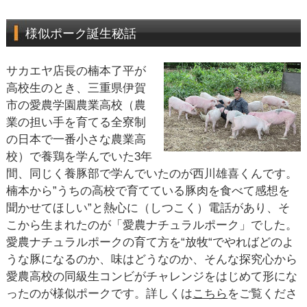
様似ポーク誕生秘話
サカエヤ店長の楠本了平が
高校生のとき、三重県伊賀
市の愛農学園農業高校（農
業の担い手を育てる全寮制
の日本で一番小さな農業高
校）で養鶏を学んでいた3年
間、同じく養豚部で学んでいたのが西川雄喜くんです。
楠本から”うちの高校で育てている豚肉を食べて感想を
聞かせてほしい”と熱心に（しつこく）電話があり、そ
こから生まれたのが「愛農ナチュラルポーク」でした。
愛農ナチュラルポークの育て方を“放牧“でやればどのよ
うな豚になるのか、味はどうなのか、そんな探究心から
愛農高校の同級生コンビがチャレンジをはじめて形にな
ったのが様似ポークです。詳しくは
こちら
をご覧くださ