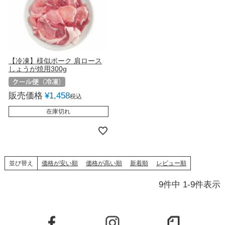
【冷凍】様似ポーク 肩ロース
しょうが焼用300g
販売価格
¥
1,458
税込
在庫切れ
並び替え
価格が安い順
価格が高い順
新着順
レビュー順
9
件中
1
-
9
件表示