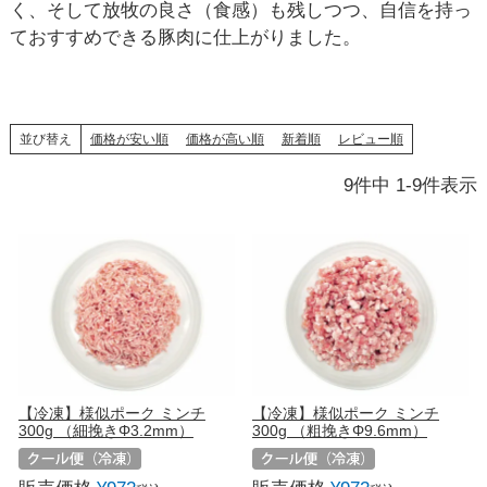
く、そして放牧の良さ（食感）も残しつつ、自信を持っ
ておすすめできる豚肉に仕上がりました。
並び替え
価格が安い順
価格が高い順
新着順
レビュー順
9
件中
1
-
9
件表示
【冷凍】様似ポーク ミンチ
【冷凍】様似ポーク ミンチ
300g （細挽きΦ3.2mm）
300g （粗挽きΦ9.6mm）