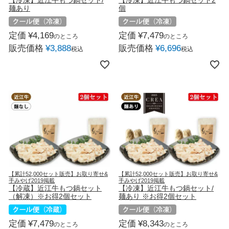
麺あり
個
定価
¥
4,169
定価
¥
7,479
のところ
のところ
販売価格
¥
3,888
販売価格
¥
6,696
税込
税込
【累計52,000セット販売】お取り寄せ&
【累計52,000セット販売】お取り寄せ&
手みやげ2019掲載
手みやげ2019掲載
【冷蔵】近江牛もつ鍋セット
【冷凍】近江牛もつ鍋セット/
（解凍）※お得2個セット
麺あり ※お得2個セット
定価
¥
7,479
定価
¥
8,343
のところ
のところ