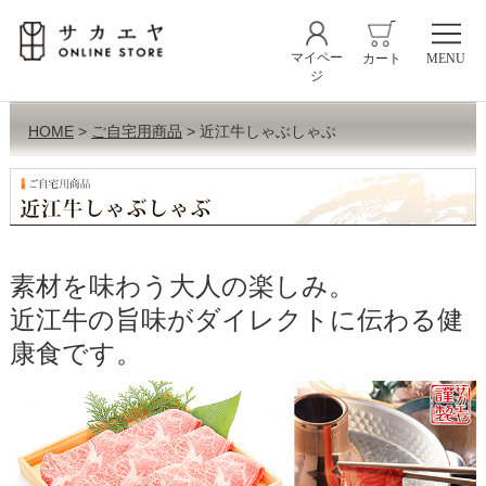
マイペー
カート
MENU
ジ
HOME
ご自宅用商品
近江牛しゃぶしゃぶ
素材を味わう大人の楽しみ。
近江牛の旨味がダイレクトに伝わる健
康食です。