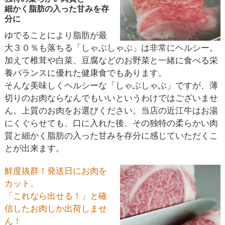
細かく脂肪の入った甘みを存
分に
ゆでることにより脂肪が最
大３０％も落ちる「しゃぶしゃぶ」は非常にヘルシー。
加えて椎茸や白菜、豆腐などのお野菜と一緒に食べる栄
養バランスに優れた健康食でもあります。
そんな美味しくヘルシーな「しゃぶしゃぶ」ですが、薄
切りのお肉ならなんでもいいというわけではございませ
ん。上質のお肉をお選びください。当店の近江牛はお湯
にくぐらせても、口に入れた後、その独特の柔らかい肉
質と細かく脂肪の入った甘みを存分に感じていただくこ
とが出来ます。
鮮度抜群！発送日にお肉を
カット。
「これなら出せる！」と確
信したお肉しか出荷しませ
ん！