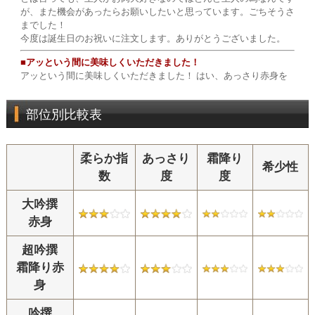
部位別比較表
柔らか指
あっさり
霜降り
希少性
数
度
度
大吟撰
赤身
超吟撰
霜降り赤
身
吟撰