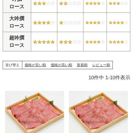
ロース
大吟撰
ロース
超吟撰
ロース
並び替え
価格が安い順
価格が高い順
新着順
レビュー順
10
件中
1
-
10
件表示