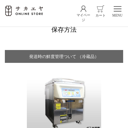
マイペー
カート
MENU
ジ
保存方法
発送時の鮮度管理ついて （冷蔵品）