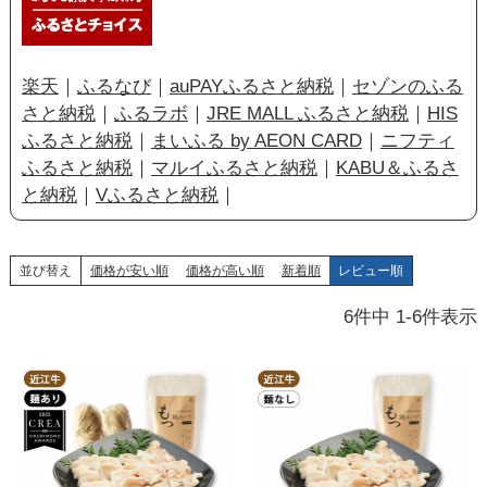
楽天
｜
ふるなび
｜
auPAYふるさと納税
｜
セゾンのふる
さと納税
｜
ふるラボ
｜
JRE MALL ふるさと納税
｜
HIS
ふるさと納税
｜
まいふる by AEON CARD
｜
ニフティ
ふるさと納税
｜
マルイふるさと納税
｜
KABU＆ふるさ
と納税
｜
Vふるさと納税
｜
並び替え
価格が安い順
価格が高い順
新着順
レビュー順
6
件中
1
-
6
件表示