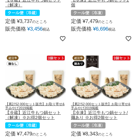
（解凍）
個
定価
¥
3,737
定価
¥
7,479
のところ
のところ
販売価格
¥
3,456
販売価格
¥
6,696
税込
税込
【累計52,000セット販売】お取り寄せ&
【累計52,000セット販売】お取り寄せ&
手みやげ2019掲載
手みやげ2019掲載
【冷蔵】近江牛もつ鍋セット
【冷凍】近江牛もつ鍋セット/
（解凍）※お得2個セット
麺あり ※お得2個セット
定価
¥
7,479
定価
¥
8,343
のところ
のところ