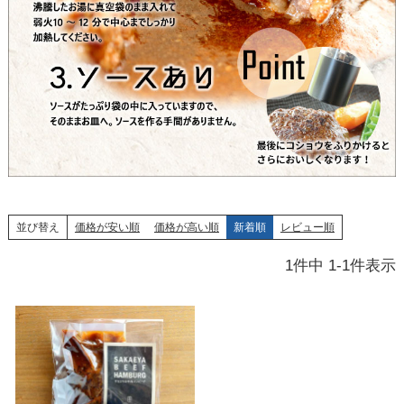
並び替え
価格が安い順
価格が高い順
新着順
レビュー順
1
件中
1
-
1
件表示