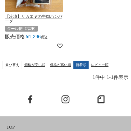
【冷凍】サカエヤの牛肉ハンバ
ーグ
販売価格
¥
1,296
税込
並び替え
価格が安い順
価格が高い順
新着順
レビュー順
1
件中
1
-
1
件表示
TOP