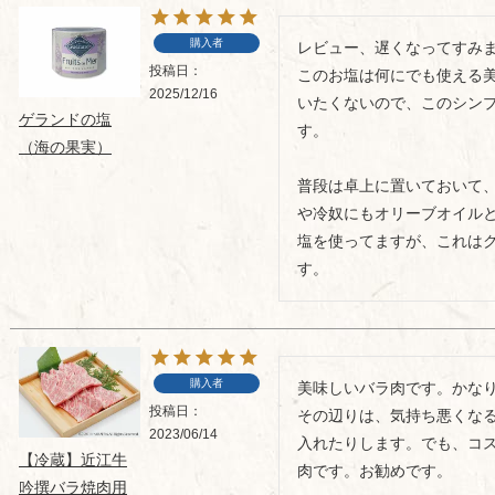
購入者
レビュー、遅くなってすみま
投稿日
このお塩は何にでも使える
2025/12/16
いたくないので、このシン
ゲランドの塩
す。

（海の果実）
普段は卓上に置いておいて
や冷奴にもオリーブオイル
塩を使ってますが、これは
す。
購入者
美味しいバラ肉です。かな
投稿日
その辺りは、気持ち悪くな
2023/06/14
入れたりします。でも、コ
【冷蔵】近江牛
肉です。お勧めです。
吟撰バラ焼肉用