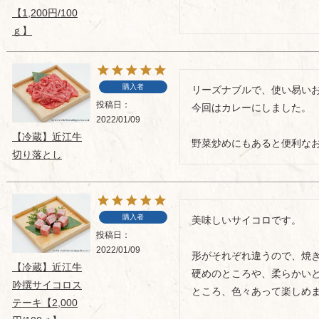
【1,200円/100
ｇ】
購入者
リーズナブルで、使い易いお
投稿日
今回はカレーにしました。

2022/01/09
【冷蔵】近江牛
野菜炒めにもあると便利な
切り落とし
購入者
美味しいサイコロです。

投稿日
2022/01/09
形がそれぞれ違うので、焼き
【冷蔵】近江牛
硬めのところや、柔らかい
吟撰サイコロス
ところ、色々あって楽しめま
テーキ【2,000