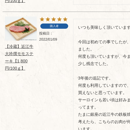
円/100ｇ】
購入者
いつも美味しく頂いています
投稿日
2022/01/09
今回は初めての事でしたが
【冷蔵】近江牛
ました。

大吟撰モモステ
何度も頂いていますが、今ま
ーキ【1,800
少し残念でした。

円/100ｇ】
3年後の追記です。

何度も利用していますので
買えないと思っています。

サーロインも若い頃は好み
ってます。

たまに銀座の近江牛の鉄板
考えたら、こちらのお肉が
います。
