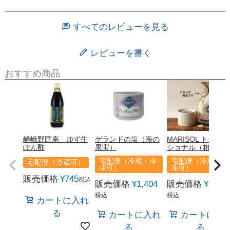
すべてのレビューを見る
レビューを書く
おすすめ商品
嵯峨野匠庵 ゆず生
ゲランドの塩（海の
MARISOL トラディ
ぽん酢
果実）
ショナル（粗塩）
宅配便（冷蔵・冷
宅配便（冷蔵・冷
宅配便（冷蔵可）
凍可）
凍可）
販売価格
¥
745
税込
販売価格
¥
1,404
販売価格
¥
1,458
税込
税込
カートに入れ
る
カートに入れ
カートに入
る
る