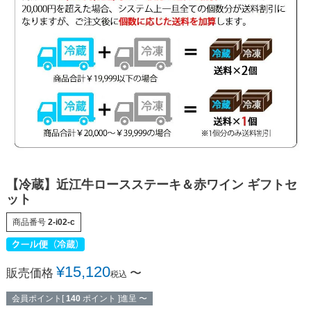
【冷蔵】近江牛ロースステーキ＆赤ワイン ギフトセ
ット
商品番号
2-i02-c
¥
15,120
販売価格
〜
税込
会員ポイント[
140
ポイント ]進呈
〜