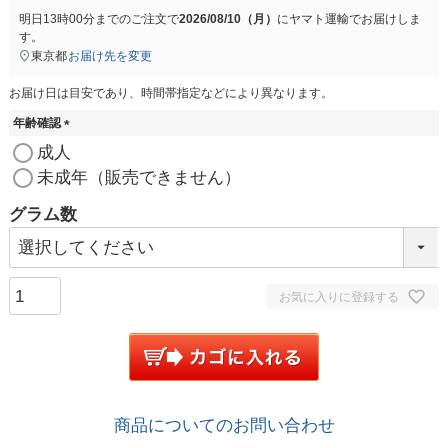
明日
13時00分
までのご注文で
2026/08/10（月）
に
ヤマト運輸
でお届けしま
す。
東京都
お届け先を変更
お届け日は目安であり、時間帯指定などにより異なります。
年齢確認
(
成人
必
未成年（販売できません）
須
)
グラム数
お気に入りに登録する
商品についてのお問い合わせ